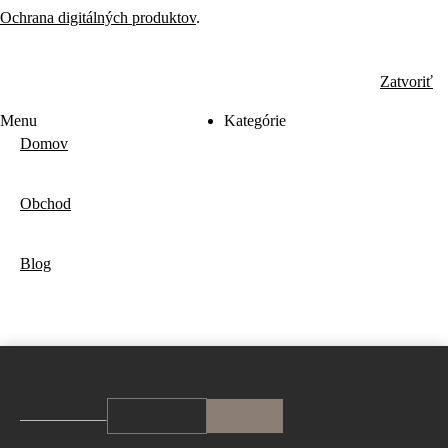
Ochrana digitálných produktov
.
Zatvoriť
Menu
Kategórie
Domov
Obchod
Blog
Používame cookies nevyhnutné na chod stránky a s vaším
súhlasom aj analytické cookies na zlepšenie služieb.
Viac informácií
ODMIETNUŤ
PRIJAŤ