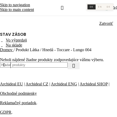
Skip to navigation
SK
EN
DE
€
0,
0
Skip to main content
Zatvoriť
STAV ZÁSOB
Vo výpredaji
Na sklade
Domov
/
Produkt Látka
/
Hnedá - Toccare - Lungo 004
Neboli nájdené žiadne produkty zodpovedajúce vášmu výberu.
Archideal EU
|
Archideal CZ
|
Archideal ENG
|
Archideal SHOP
|
Obchodné podmienky
Reklamačný poriadok
.
GDPR
.